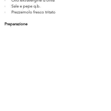
·      
Olio extravergine d'oliva
·      
Sale e pepe q.b.
·      
Prezzemolo fresco tritato
Preparazione