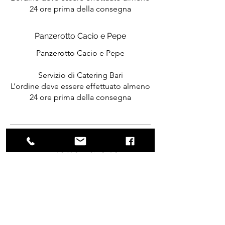
24 ore prima della consegna
Panzerotto Cacio e Pepe
Panzerotto Cacio e Pepe
Servizio di Catering Bari
L’ordine deve essere effettuato almeno
24 ore prima della consegna
Fritelle Farcite
La Cucina di Ines con il suo Servizio di
Catering Bari ti offre Frittelle Farcite e
Preparate al momento per la Tua Festa
Caprese
Fritella Farcita con:Pomodoro